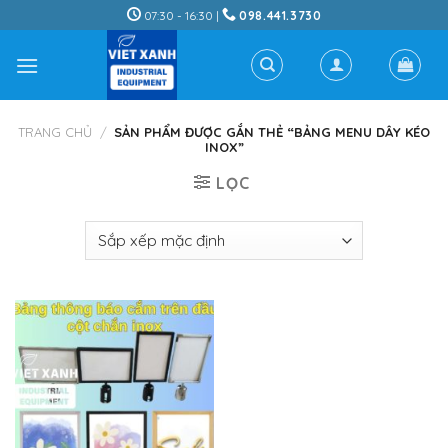
Skip
07:30 - 16:30 |
098.441.3730
to
content
TRANG CHỦ
/
SẢN PHẨM ĐƯỢC GẮN THẺ “BẢNG MENU DÂY KÉO
INOX”
LỌC