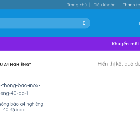
Trang chủ
Điều khoản
Thanh t
Khuyến mãi
Hiển thị kết quả d
U A4 NGHIÊNG”
hông báo a4 nghiêng
40 độ inox