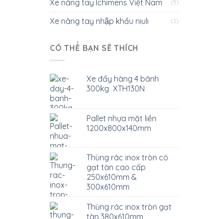
Xe nâng tay Ichimens Việt Nam
(5)
Xe nâng tay nhập khẩu niuli
(2)
CÓ THỂ BẠN SẼ THÍCH
Xe đẩy hàng 4 bánh
300kg XTH130N
Pallet nhựa mặt liền
1200x800x140mm
Thùng rác inox tròn có
gạt tàn cao cấp
250x610mm &
300x610mm
Thùng rác inox tròn gạt
tàn 380x610mm