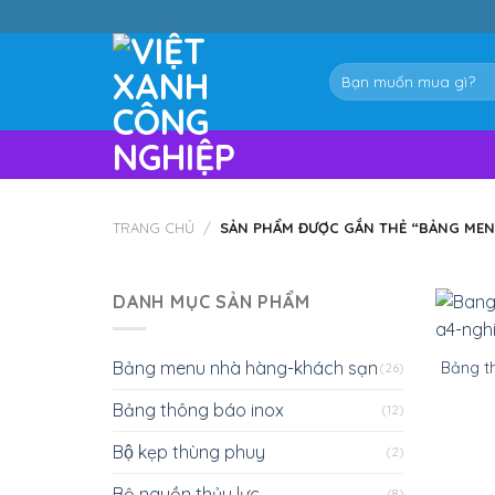
Skip
to
content
Tìm
kiếm:
TRANG CHỦ
/
SẢN PHẨM ĐƯỢC GẮN THẺ “BẢNG MEN
DANH MỤC SẢN PHẨM
Bảng menu nhà hàng-khách sạn
Bảng t
(26)
Bảng thông báo inox
(12)
Bộ kẹp thùng phuy
(2)
Bộ nguồn thủy lực
(8)