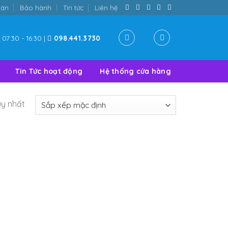
oán
Bảo hành
Tin tức
Liên hệ
07:30 - 16:30 |
098.441.3730
Tin Tức hoạt động
Hệ thống cửa hàng
uy nhất