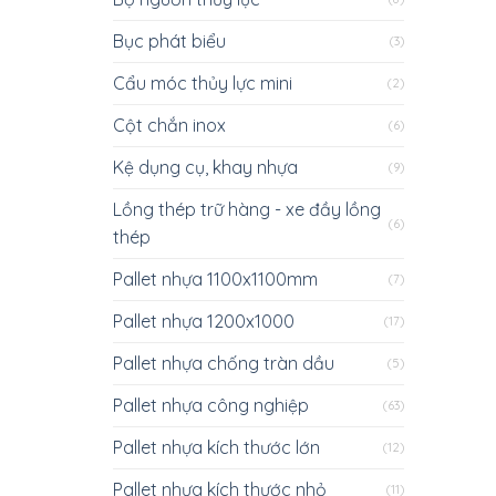
Bục phát biểu
(3)
Cẩu móc thủy lực mini
(2)
Cột chắn inox
(6)
Kệ dụng cụ, khay nhựa
(9)
Lồng thép trữ hàng - xe đầy lồng
(6)
thép
Pallet nhựa 1100x1100mm
(7)
Pallet nhựa 1200x1000
(17)
Pallet nhựa chống tràn dầu
(5)
Pallet nhựa công nghiệp
(63)
Pallet nhựa kích thước lớn
(12)
Pallet nhựa kích thước nhỏ
(11)