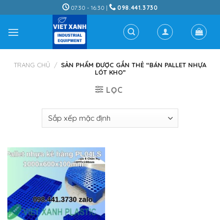
Skip
07:30 - 16:30 |
098.441.3730
to
content
TRANG CHỦ
/
SẢN PHẨM ĐƯỢC GẮN THẺ “BÁN PALLET NHỰA
LÓT KHO”
LỌC