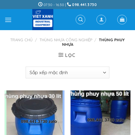
Skip
07:30 - 16:30 |
098.441.3730
to
content
TRANG CHỦ
/
THÙNG NHỰA CÔNG NGHIỆP
/
THÙNG PHUY
NHỰA
LỌC