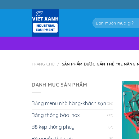
Skip
to
content
Tìm
kiếm:
TRANG CHỦ
/
SẢN PHẨM ĐƯỢC GẮN THẺ “XE NÂNG 
DANH MỤC SẢN PHẨM
Bảng menu nhà hàng-khách sạn
(26)
Bảng thông báo inox
(12)
Bộ kẹp thùng phuy
(2)
Bộ nguồn thủy lực
(8)