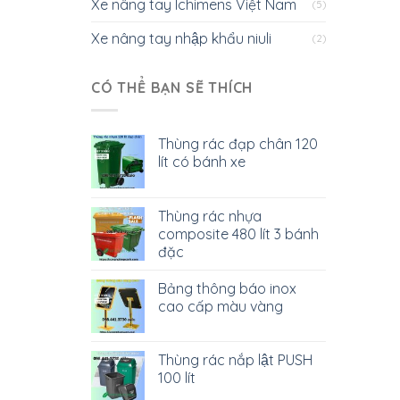
Xe nâng tay Ichimens Việt Nam
(5)
Xe nâng tay nhập khẩu niuli
(2)
CÓ THỂ BẠN SẼ THÍCH
Thùng rác đạp chân 120
lít có bánh xe
Thùng rác nhựa
composite 480 lít 3 bánh
đặc
Bảng thông báo inox
cao cấp màu vàng
Thùng rác nắp lật PUSH
100 lít