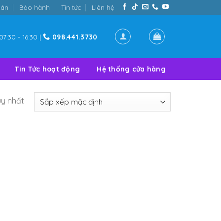
oán
Bảo hành
Tin tức
Liên hệ
07:30 - 16:30 |
098.441.3730
Tin Tức hoạt động
Hệ thống cửa hàng
uy nhất