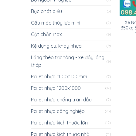
Bục phát biểu
(3)
Cẩu móc thủy lực mini
Xe N
(2)
350kg 
Cột chắn inox
(6)
Kệ dụng cụ, khay nhựa
(9)
Lồng thép trữ hàng - xe đầy lồng
(6)
thép
Pallet nhựa 1100x1100mm
(7)
Pallet nhựa 1200x1000
(17)
Pallet nhựa chống tràn dầu
(5)
Pallet nhựa công nghiệp
(63)
Pallet nhựa kích thước lớn
(12)
Pallet nhựa kích thước nhỏ
(11)