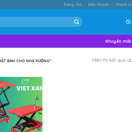
Trang chủ
Điều khoản
Thanh t
Khuyến mãi
Hiển thị kết quả d
MẶT BÀN CHO NHÀ XƯỞNG”