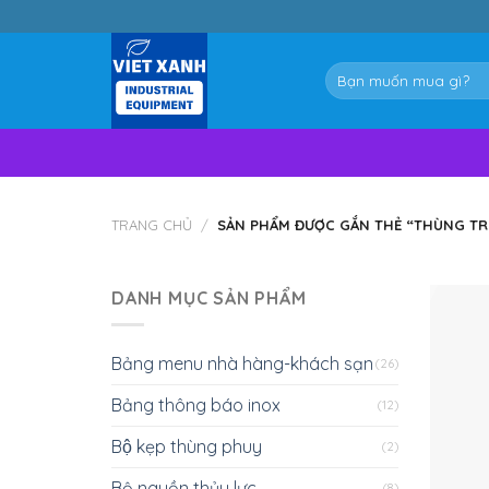
Skip
to
content
Tìm
kiếm:
TRANG CHỦ
/
SẢN PHẨM ĐƯỢC GẮN THẺ “THÙNG TRÒ
DANH MỤC SẢN PHẨM
Bảng menu nhà hàng-khách sạn
(26)
Bảng thông báo inox
(12)
Bộ kẹp thùng phuy
(2)
Bộ nguồn thủy lực
(8)