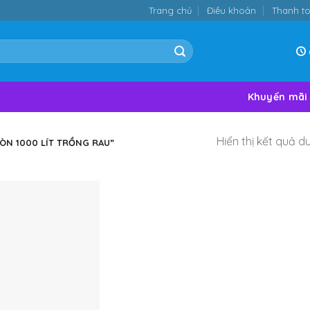
Trang chủ
Điều khoản
Thanh t
Khuyến mãi
Hiển thị kết quả d
N 1000 LÍT TRỒNG RAU”