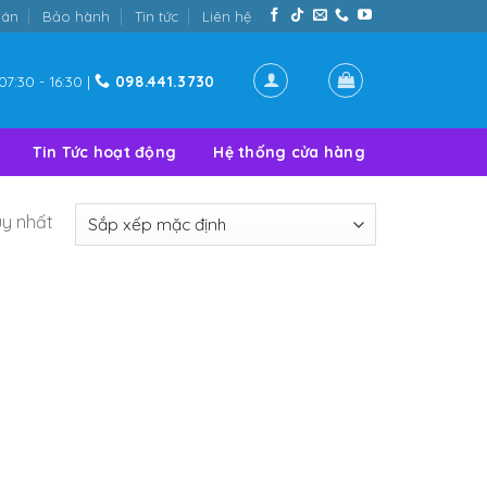
oán
Bảo hành
Tin tức
Liên hệ
07:30 - 16:30 |
098.441.3730
Tin Tức hoạt động
Hệ thống cửa hàng
uy nhất