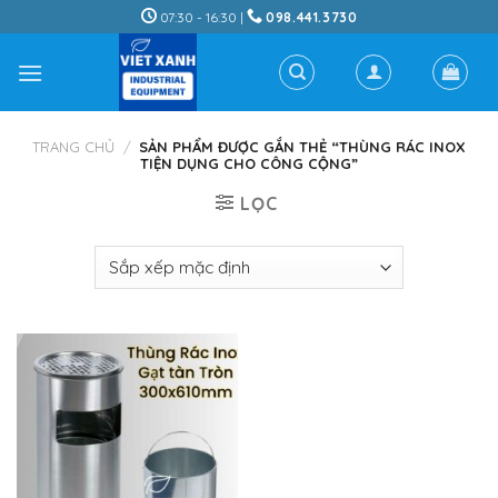
Skip
07:30 - 16:30 |
098.441.3730
to
content
TRANG CHỦ
/
SẢN PHẨM ĐƯỢC GẮN THẺ “THÙNG RÁC INOX
TIỆN DỤNG CHO CÔNG CỘNG”
LỌC