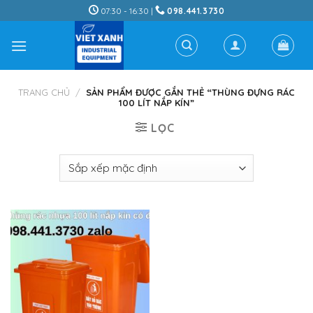
Skip
07:30 - 16:30 |
098.441.3730
to
content
TRANG CHỦ
/
SẢN PHẨM ĐƯỢC GẮN THẺ “THÙNG ĐỰNG RÁC
100 LÍT NẮP KÍN”
LỌC