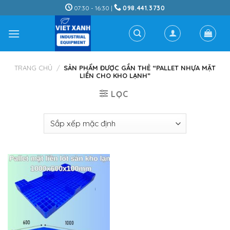
Skip
07:30 - 16:30 |
098.441.3730
to
content
TRANG CHỦ
/
SẢN PHẨM ĐƯỢC GẮN THẺ “PALLET NHỰA MẶT
LIỀN CHO KHO LẠNH”
LỌC