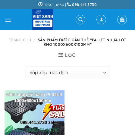
Skip
07:30 - 16:30 |
098.441.3730
to
content
TRANG CHỦ
/
SẢN PHẨM ĐƯỢC GẮN THẺ “PALLET NHỰA LÓT
KHO 1000X600X100MM”
LỌC