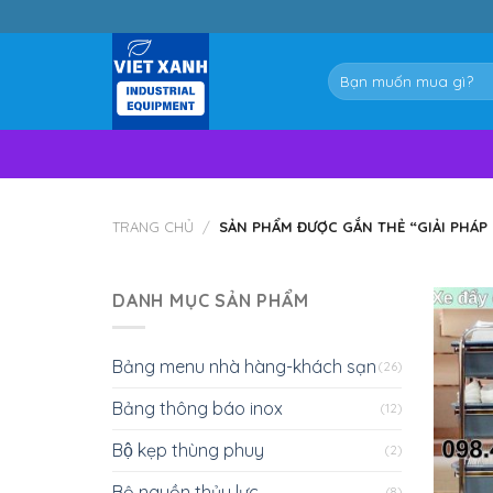
Skip
to
content
Tìm
kiếm:
TRANG CHỦ
/
SẢN PHẨM ĐƯỢC GẮN THẺ “GIẢI PHÁP 
DANH MỤC SẢN PHẨM
Bảng menu nhà hàng-khách sạn
(26)
Bảng thông báo inox
(12)
Bộ kẹp thùng phuy
(2)
Bộ nguồn thủy lực
(8)