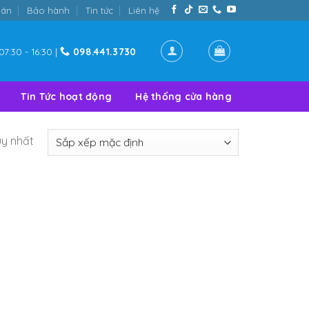
oán
Bảo hành
Tin tức
Liên hệ
07:30 - 16:30 |
098.441.3730
Tin Tức hoạt động
Hệ thống cửa hàng
uy nhất