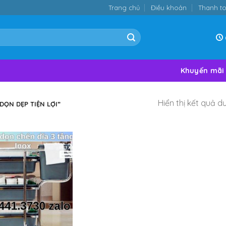
Trang chủ
Điều khoản
Thanh t
Khuyến mãi
Hiển thị kết quả d
DỌN DẸP TIỆN LỢI”