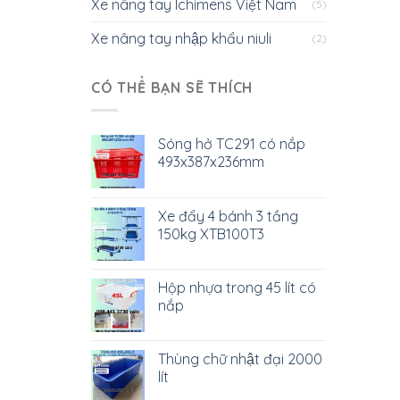
Xe nâng tay Ichimens Việt Nam
(5)
Xe nâng tay nhập khẩu niuli
(2)
CÓ THỂ BẠN SẼ THÍCH
Sóng hở TC291 có nắp
493x387x236mm
Xe đẩy 4 bánh 3 tầng
150kg XTB100T3
Hộp nhựa trong 45 lít có
nắp
Thùng chữ nhật đại 2000
lít