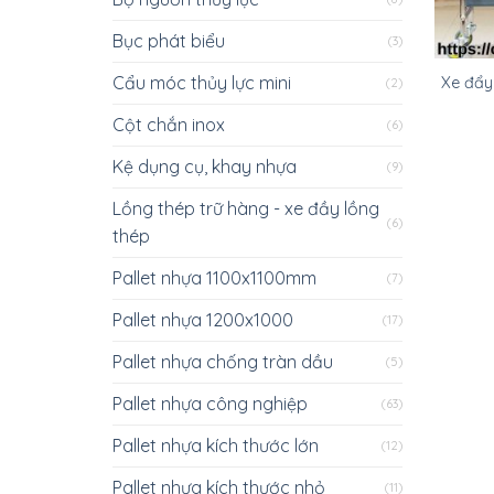
Bục phát biểu
(3)
Cẩu móc thủy lực mini
Xe đẩy
(2)
Cột chắn inox
(6)
Kệ dụng cụ, khay nhựa
(9)
Lồng thép trữ hàng - xe đầy lồng
(6)
thép
Pallet nhựa 1100x1100mm
(7)
Pallet nhựa 1200x1000
(17)
Pallet nhựa chống tràn dầu
(5)
Pallet nhựa công nghiệp
(63)
Pallet nhựa kích thước lớn
(12)
Pallet nhựa kích thước nhỏ
(11)